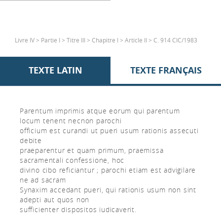
Livre IV > Partie I > Titre III > Chapitre I > Article II > C. 914 CIC/1983
TEXTE LATIN
TEXTE FRANÇAIS
Parentum imprimis atque eorum qui parentum
locum tenent necnon parochi
officium est curandi ut pueri usum rationis assecuti
debite
praeparentur et quam primum, praemissa
sacramentali confessione, hoc
divino cibo reficiantur ; parochi etiam est advigilare
ne ad sacram
Synaxim accedant pueri, qui rationis usum non sint
adepti aut quos non
sufficienter dispositos iudicaverit.