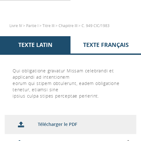
Livre IV > Partie I > Titre III > Chapitre III > C. 949 CIC/1983
TEXTE LATIN
TEXTE FRANÇAIS
Qui obligatione gravatur Missam celebrandi et
applicandi ad intentionem
eorum qui stipem obtulerunt, eadem obligatione
tenetur, etiamsi sine
ipsius culpa stipes perceptae perierint.
Télécharger le PDF