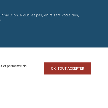
r parution. N’oubliez pas, en faisant votre don,
»
es et permettre de
OK, TOUT ACCEPTER