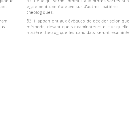
 quoque
§2. Ceux qui seront promus aux ordres sacrés sub
iant.
également une épreuve sur d'autres matières
théologiques.
oram
§3. Il appartient aux évêques de décider selon que
bus
méthode, devant quels examinateurs et sur quelle
e
matière théologique les candidats seront examiné