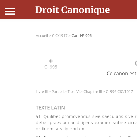
Droit Canonique
Accueil
Accueil >
CIC/1917 >
Can. N° 996
Droit Canonique
Ressources
C. 995
Ce canon est 
Actualités
Connexion
Livre III > Partie I > Titre VI > Chapitre III > C. 996 CIC/1917
TEXTE LATIN
§1. Quilibet promovendus sive saecularis sive r
debet praevium ac diligens examen subire circ
ordinem suscipiendum.