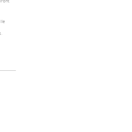
iront
lle
s.