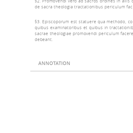
§2. Promovendi vero ad sacros ordines in aliis
de sacra theologia tractationibus periculum fac
§3. Episcoporum est statuere qua methodo, c
quibus examinatoribus et quibus in tractationi
sacrae theologiae promovendi periculum facer
debeant.
ANNOTATION