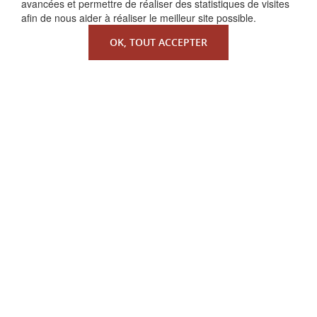
avancées et permettre de réaliser des statistiques de visites
afin de nous aider à réaliser le meilleur site possible.
OK, TOUT ACCEPTER
QUI SOMMES-NOUS ?
La Faculté de Droit canonique
Partenaires / mécènes
Liens utiles
MENTIONS LÉGALES