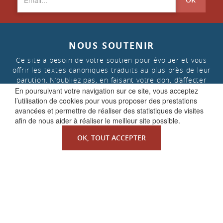
NOUS SOUTENIR
Ce site a besoin de votre soutien pour évoluer et vous
offrir les textes canoniques traduits au plus près de leur
parution. N’oubliez pas, en faisant votre don, d’affecter
celui-ci aux « projets de la Faculté de Droit canonique »
En poursuivant votre navigation sur ce site, vous acceptez
l’utilisation de cookies pour vous proposer des prestations
avancées et permettre de réaliser des statistiques de visites
afin de nous aider à réaliser le meilleur site possible.
FAIRE UN DON
OK, TOUT ACCEPTER