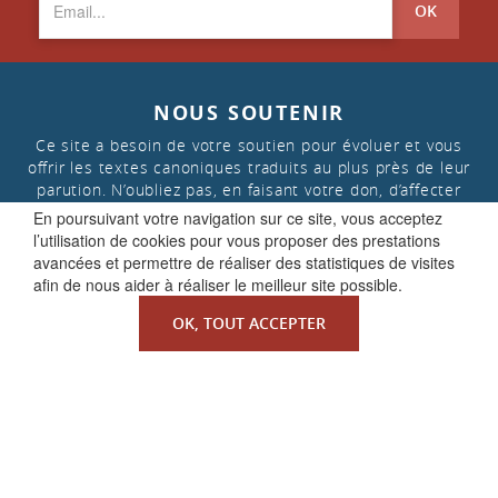
OK
NOUS SOUTENIR
Ce site a besoin de votre soutien pour évoluer et vous
offrir les textes canoniques traduits au plus près de leur
parution. N’oubliez pas, en faisant votre don, d’affecter
celui-ci aux « projets de la Faculté de Droit canonique »
En poursuivant votre navigation sur ce site, vous acceptez
l’utilisation de cookies pour vous proposer des prestations
avancées et permettre de réaliser des statistiques de visites
FAIRE UN DON
afin de nous aider à réaliser le meilleur site possible.
OK, TOUT ACCEPTER