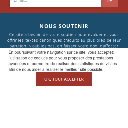
NOUS SOUTENIR
Ce site a besoin de votre soutien pour évoluer et vous
offrir les textes canoniques traduits au plus près de leur
parution. N’oubliez pas, en faisant votre don, d’affecter
celui-ci aux « projets de la Faculté de Droit canonique »
En poursuivant votre navigation sur ce site, vous acceptez
l’utilisation de cookies pour vous proposer des prestations
avancées et permettre de réaliser des statistiques de visites
afin de nous aider à réaliser le meilleur site possible.
FAIRE UN DON
OK, TOUT ACCEPTER