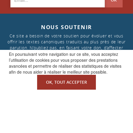
NOUS SOUTENIR
Ce site a besoin de votre soutien pour évoluer et vous
offrir les textes canoniques traduits au plus près de leur
parution. N’oubliez pas, en faisant votre don, d’affecter
celui-ci aux « projets de la Faculté de Droit canonique »
En poursuivant votre navigation sur ce site, vous acceptez
l’utilisation de cookies pour vous proposer des prestations
avancées et permettre de réaliser des statistiques de visites
afin de nous aider à réaliser le meilleur site possible.
FAIRE UN DON
OK, TOUT ACCEPTER