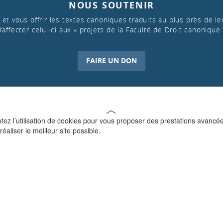
NOUS SOUTENIR
et vous offrir les textes canoniques traduits au plus près de leu
d’affecter celui-ci aux « projets de la Faculté de Droit canonique 
FAIRE UN DON
ptez l’utilisation de cookies pour vous proposer des prestations avancé
réaliser le meilleur site possible.
QUI SOMMES-NOUS ?
La Faculté de Droit canonique