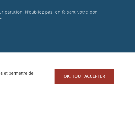
r parution. N’oubliez pas, en faisant votre don,
»
es et permettre de
OK, TOUT ACCEPTER