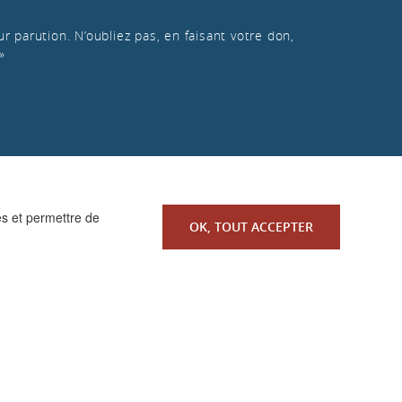
r parution. N’oubliez pas, en faisant votre don,
»
es et permettre de
OK, TOUT ACCEPTER