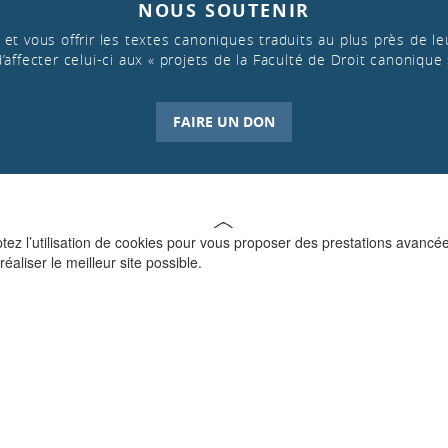
NOUS SOUTENIR
et vous offrir les textes canoniques traduits au plus près de leu
d’affecter celui-ci aux « projets de la Faculté de Droit canonique 
FAIRE UN DON
ptez l’utilisation de cookies pour vous proposer des prestations avancé
réaliser le meilleur site possible.
QUI SOMMES-NOUS ?
La Faculté de Droit canonique