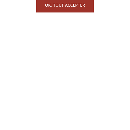
OK, TOUT ACCEPTER
QUI SOMMES-NOUS ?
La Faculté de Droit canonique
Partenaires / mécènes
Liens utiles
MENTIONS LÉGALES