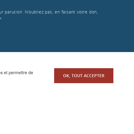
r parution. N’oubliez pas, en faisant votre don,
»
es et permettre de
OK, TOUT ACCEPTER