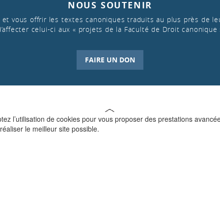
NOUS SOUTENIR
et vous offrir les textes canoniques traduits au plus près de leu
d’affecter celui-ci aux « projets de la Faculté de Droit canonique 
FAIRE UN DON
ptez l’utilisation de cookies pour vous proposer des prestations avancé
réaliser le meilleur site possible.
QUI SOMMES-NOUS ?
La Faculté de Droit canonique