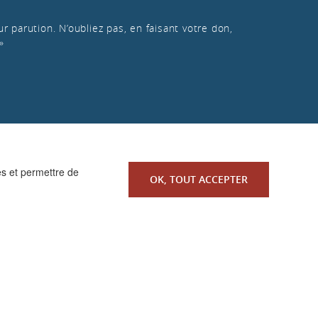
r parution. N’oubliez pas, en faisant votre don,
»
es et permettre de
OK, TOUT ACCEPTER