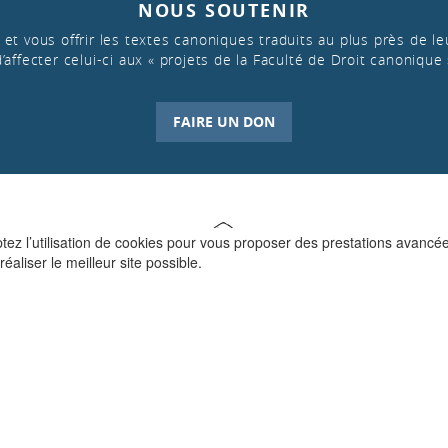
NOUS SOUTENIR
et vous offrir les textes canoniques traduits au plus près de leu
d’affecter celui-ci aux « projets de la Faculté de Droit canonique 
FAIRE UN DON
ptez l’utilisation de cookies pour vous proposer des prestations avancé
réaliser le meilleur site possible.
QUI SOMMES-NOUS ?
La Faculté de Droit canonique