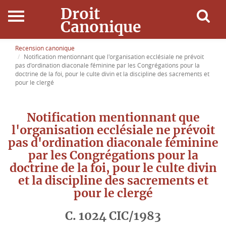
Droit
Canonique
Accueil
Recension canonique
Notification mentionnant que l'organisation ecclésiale ne prévoit
pas d'ordination diaconale féminine par les Congrégations pour la
Droit Canonique
doctrine de la foi, pour le culte divin et la discipline des sacrements et
pour le clergé
Ressources
Notification mentionnant que
Actualités
l'organisation ecclésiale ne prévoit
pas d'ordination diaconale féminine
Connexion
par les Congrégations pour la
doctrine de la foi, pour le culte divin
et la discipline des sacrements et
pour le clergé
C. 1024 CIC/1983