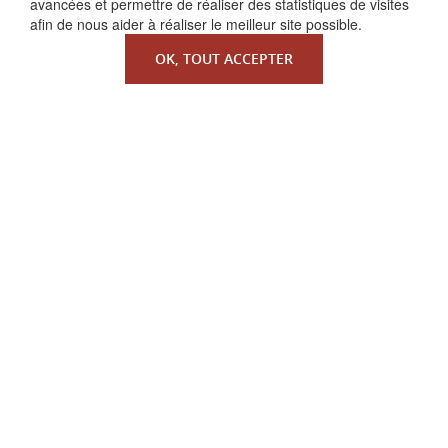
avancées et permettre de réaliser des statistiques de visites
afin de nous aider à réaliser le meilleur site possible.
OK, TOUT ACCEPTER
QUI SOMMES-NOUS ?
La Faculté de Droit canonique
Partenaires / mécènes
Liens utiles
MENTIONS LÉGALES