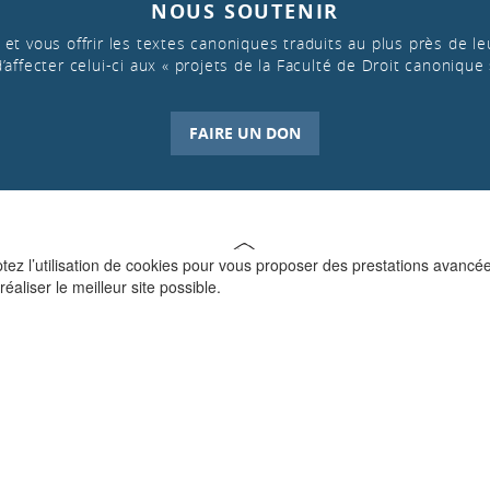
NOUS SOUTENIR
et vous offrir les textes canoniques traduits au plus près de leu
d’affecter celui-ci aux « projets de la Faculté de Droit canonique 
FAIRE UN DON
ptez l’utilisation de cookies pour vous proposer des prestations avancé
réaliser le meilleur site possible.
QUI SOMMES-NOUS ?
La Faculté de Droit canonique