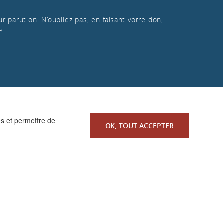
r parution. N’oubliez pas, en faisant votre don,
»
es et permettre de
OK, TOUT ACCEPTER