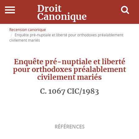
Droit
Canonique
Accueil
Recension canonique
Enquête pré-nuptiale et liberté pour orthodoxes préalablement
civilement mariés
Droit Canonique
Enquête pré-nuptiale et liberté
Ressources
pour orthodoxes préalablement
civilement mariés
Actualités
C. 1067 CIC/1983
Connexion
RÉFÉRENCES