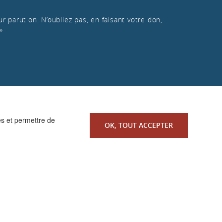
r parution. N’oubliez pas, en faisant votre don,
»
es et permettre de
OK, TOUT ACCEPTER