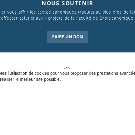
NOUS SOUTENIR
et vous offrir les textes canoniques traduits au plus près de leu
d’affecter celui-ci aux « projets de la Faculté de Droit canonique 
FAIRE UN DON
ptez l’utilisation de cookies pour vous proposer des prestations avancé
réaliser le meilleur site possible.
QUI SOMMES-NOUS ?
La Faculté de Droit canonique