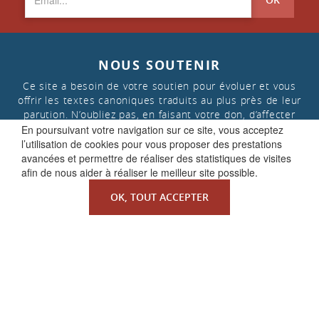
NOUS SOUTENIR
Ce site a besoin de votre soutien pour évoluer et vous
offrir les textes canoniques traduits au plus près de leur
parution. N’oubliez pas, en faisant votre don, d’affecter
celui-ci aux « projets de la Faculté de Droit canonique »
En poursuivant votre navigation sur ce site, vous acceptez
l’utilisation de cookies pour vous proposer des prestations
avancées et permettre de réaliser des statistiques de visites
afin de nous aider à réaliser le meilleur site possible.
FAIRE UN DON
OK, TOUT ACCEPTER