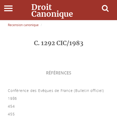
Droit
Canonique
Accueil
Recension canonique
Droit Canonique
C. 1292 CIC/1983
Ressources
Actualités
RÉFÉRENCES
Connexion
Conférence des Evêques de France (Bulletin officiel)
1986
454
455