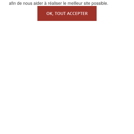
afin de nous aider à réaliser le meilleur site possible.
OK, TOUT ACCEPTER
QUI SOMMES-NOUS ?
La Faculté de Droit canonique
Partenaires / mécènes
Liens utiles
MENTIONS LÉGALES