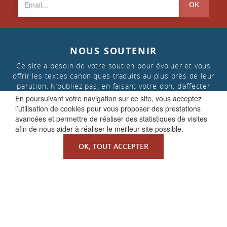
OK
NOUS SOUTENIR
Ce site a besoin de votre soutien pour évoluer et vous
offrir les textes canoniques traduits au plus près de leur
parution. N’oubliez pas, en faisant votre don, d’affecter
celui-ci aux « projets de la Faculté de Droit canonique »
En poursuivant votre navigation sur ce site, vous acceptez
l’utilisation de cookies pour vous proposer des prestations
avancées et permettre de réaliser des statistiques de visites
FAIRE UN DON
afin de nous aider à réaliser le meilleur site possible.
OK, TOUT ACCEPTER