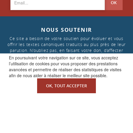
OK
NOUS SOUTENIR
Ce site a besoin de votre soutien pour évoluer et vous
offrir les textes canoniques traduits au plus près de leur
parution. N’oubliez pas, en faisant votre don, d’affecter
celui-ci aux « projets de la Faculté de Droit canonique »
En poursuivant votre navigation sur ce site, vous acceptez
l’utilisation de cookies pour vous proposer des prestations
avancées et permettre de réaliser des statistiques de visites
FAIRE UN DON
afin de nous aider à réaliser le meilleur site possible.
OK, TOUT ACCEPTER