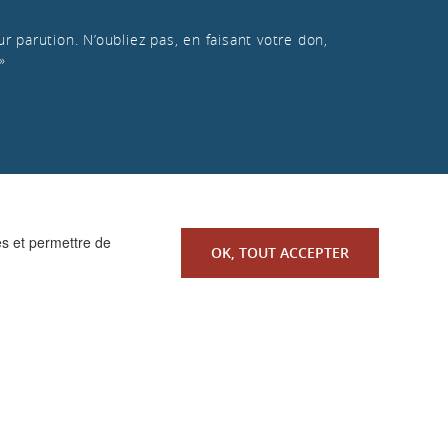
r parution. N’oubliez pas, en faisant votre don,
»
es et permettre de
OK, TOUT ACCEPTER