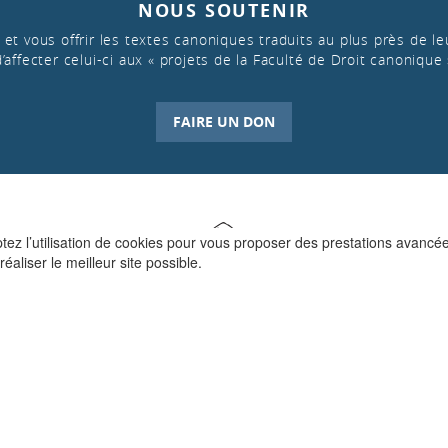
NOUS SOUTENIR
et vous offrir les textes canoniques traduits au plus près de leu
d’affecter celui-ci aux « projets de la Faculté de Droit canonique 
FAIRE UN DON
ptez l’utilisation de cookies pour vous proposer des prestations avancé
réaliser le meilleur site possible.
QUI SOMMES-NOUS ?
La Faculté de Droit canonique