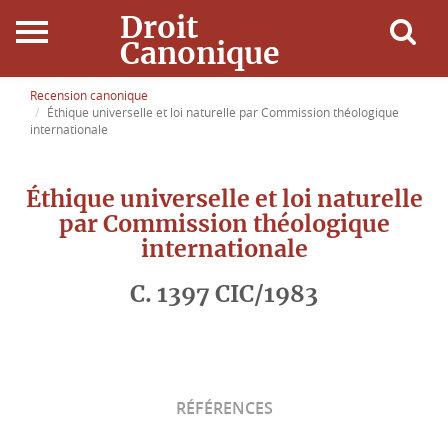
Droit
Canonique
Accueil
Recension canonique
Éthique universelle et loi naturelle par Commission théologique
internationale
Droit Canonique
Éthique universelle et loi naturelle
Ressources
par Commission théologique
internationale
Actualités
C. 1397 CIC/1983
Connexion
RÉFÉRENCES