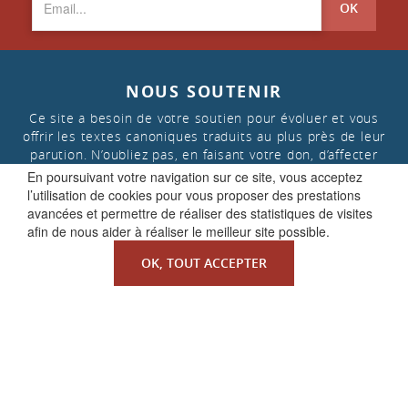
OK
NOUS SOUTENIR
Ce site a besoin de votre soutien pour évoluer et vous
offrir les textes canoniques traduits au plus près de leur
parution. N’oubliez pas, en faisant votre don, d’affecter
celui-ci aux « projets de la Faculté de Droit canonique »
En poursuivant votre navigation sur ce site, vous acceptez
l’utilisation de cookies pour vous proposer des prestations
avancées et permettre de réaliser des statistiques de visites
FAIRE UN DON
afin de nous aider à réaliser le meilleur site possible.
OK, TOUT ACCEPTER