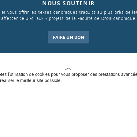
NOUS SOUTENIR
et vous offrir les textes canoniques traduits au plus près de leu
d’affecter celui-ci aux « projets de la Faculté de Droit canonique 
FAIRE UN DON
ptez l’utilisation de cookies pour vous proposer des prestations avancé
réaliser le meilleur site possible.
QUI SOMMES-NOUS ?
La Faculté de Droit canonique