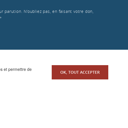
r parution. N’oubliez pas, en faisant votre don,
»
es et permettre de
OK, TOUT ACCEPTER