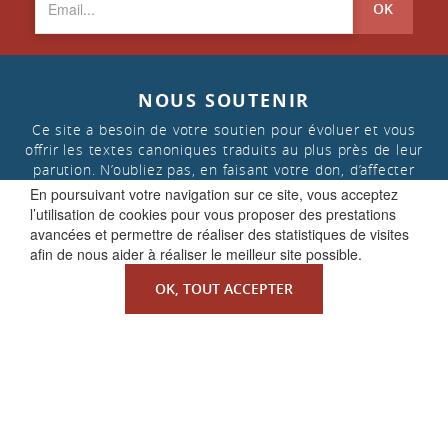
OK
NOUS SOUTENIR
Ce site a besoin de votre soutien pour évoluer et vous
offrir les textes canoniques traduits au plus près de leur
parution. N’oubliez pas, en faisant votre don, d’affecter
celui-ci aux « projets de la Faculté de Droit canonique »
En poursuivant votre navigation sur ce site, vous acceptez
l’utilisation de cookies pour vous proposer des prestations
avancées et permettre de réaliser des statistiques de visites
FAIRE UN DON
afin de nous aider à réaliser le meilleur site possible.
OK, TOUT ACCEPTER