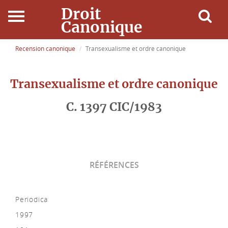
Droit
Canonique
Accueil
Recension canonique
Transexualisme et ordre canonique
Droit Canonique
Transexualisme et ordre canonique
Ressources
C. 1397 CIC/1983
Actualités
Connexion
RÉFÉRENCES
Periodica
1997