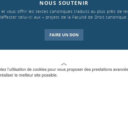
NOUS SOUTENIR
et vous offrir les textes canoniques traduits au plus près de leu
d’affecter celui-ci aux « projets de la Faculté de Droit canonique 
FAIRE UN DON
ptez l’utilisation de cookies pour vous proposer des prestations avancé
réaliser le meilleur site possible.
QUI SOMMES-NOUS ?
La Faculté de Droit canonique