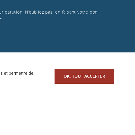
r parution. N’oubliez pas, en faisant votre don,
»
es et permettre de
OK, TOUT ACCEPTER