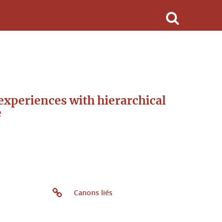
 experiences with hierarchical
e
Canons liés