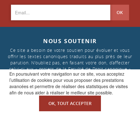
OK
NOUS SOUTENIR
Ce site a besoin de votre soutien pour évoluer et vous
offrir les textes canoniques traduits au plus près de leur
parution. N’oubliez pas, en faisant votre don, d’affecter
celui-ci aux « projets de la Faculté de Droit canonique »
En poursuivant votre navigation sur ce site, vous acceptez
l’utilisation de cookies pour vous proposer des prestations
avancées et permettre de réaliser des statistiques de visites
FAIRE UN DON
afin de nous aider à réaliser le meilleur site possible.
OK, TOUT ACCEPTER