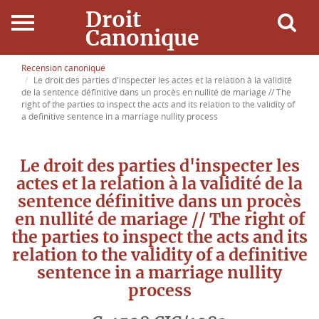
Droit
Canonique
Accueil
Recension canonique
Le droit des parties d'inspecter les actes et la relation à la validité
de la sentence définitive dans un procès en nullité de mariage // The
Droit Canonique
right of the parties to inspect the acts and its relation to the validity of
a definitive sentence in a marriage nullity process
Ressources
Le droit des parties d'inspecter les
Actualités
actes et la relation à la validité de la
sentence définitive dans un procès
Connexion
en nullité de mariage // The right of
the parties to inspect the acts and its
relation to the validity of a definitive
sentence in a marriage nullity
process