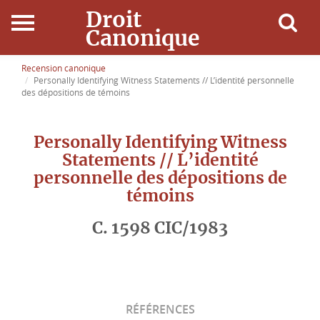
Droit
Canonique
Accueil
Recension canonique
Personally Identifying Witness Statements // L’identité personnelle
des dépositions de témoins
Droit Canonique
Personally Identifying Witness
Ressources
Statements // L’identité
personnelle des dépositions de
Actualités
témoins
Connexion
C. 1598 CIC/1983
RÉFÉRENCES