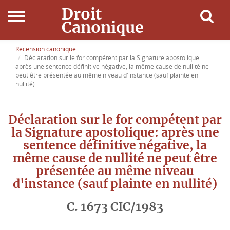
Droit
Canonique
Accueil
Recension canonique
Déclaration sur le for compétent par la Signature apostolique:
après une sentence définitive négative, la même cause de nullité ne
Droit Canonique
peut être présentée au même niveau d'instance (sauf plainte en
nullité)
Ressources
Déclaration sur le for compétent par
Actualités
la Signature apostolique: après une
sentence définitive négative, la
Connexion
même cause de nullité ne peut être
présentée au même niveau
d'instance (sauf plainte en nullité)
C. 1673 CIC/1983