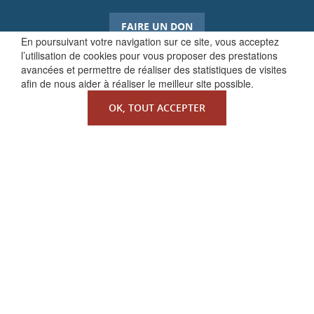
FAIRE UN DON
En poursuivant votre navigation sur ce site, vous acceptez
l’utilisation de cookies pour vous proposer des prestations
avancées et permettre de réaliser des statistiques de visites
afin de nous aider à réaliser le meilleur site possible.
OK, TOUT ACCEPTER
QUI SOMMES-NOUS ?
La Faculté de Droit canonique
Partenaires / mécènes
Liens utiles
MENTIONS LÉGALES