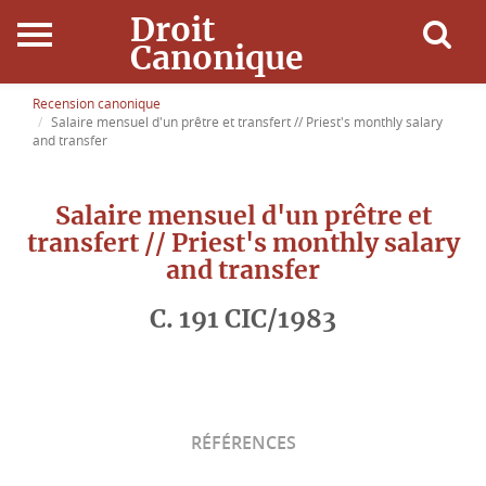
Droit
Canonique
Accueil
Recension canonique
Salaire mensuel d'un prêtre et transfert // Priest's monthly salary
and transfer
Droit Canonique
Salaire mensuel d'un prêtre et
Ressources
transfert // Priest's monthly salary
and transfer
Actualités
C. 191 CIC/1983
Connexion
RÉFÉRENCES