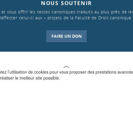
NOUS SOUTENIR
et vous offrir les textes canoniques traduits au plus près de leu
d’affecter celui-ci aux « projets de la Faculté de Droit canonique 
FAIRE UN DON
ptez l’utilisation de cookies pour vous proposer des prestations avancé
réaliser le meilleur site possible.
QUI SOMMES-NOUS ?
La Faculté de Droit canonique