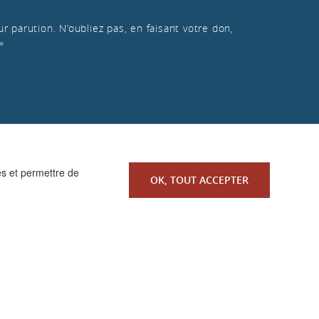
r parution. N’oubliez pas, en faisant votre don,
»
es et permettre de
OK, TOUT ACCEPTER