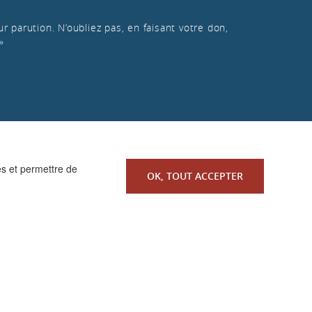
r parution. N’oubliez pas, en faisant votre don,
»
es et permettre de
OK, TOUT ACCEPTER