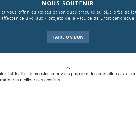
NOUS SOUTENIR
et vous offrir les textes canoniques traduits au plus près de leu
d’affecter celui-ci aux « projets de la Faculté de Droit canonique 
FAIRE UN DON
ptez l’utilisation de cookies pour vous proposer des prestations avancé
réaliser le meilleur site possible.
QUI SOMMES-NOUS ?
La Faculté de Droit canonique