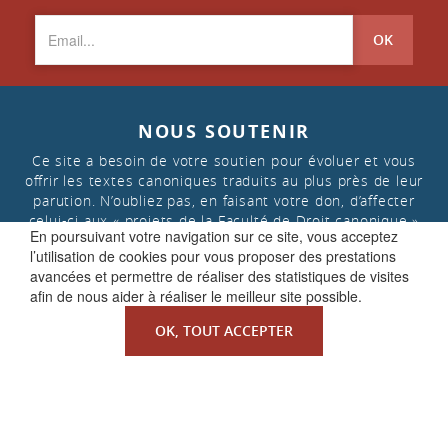
OK
NOUS SOUTENIR
Ce site a besoin de votre soutien pour évoluer et vous
offrir les textes canoniques traduits au plus près de leur
parution. N’oubliez pas, en faisant votre don, d’affecter
celui-ci aux « projets de la Faculté de Droit canonique »
En poursuivant votre navigation sur ce site, vous acceptez
l’utilisation de cookies pour vous proposer des prestations
avancées et permettre de réaliser des statistiques de visites
FAIRE UN DON
afin de nous aider à réaliser le meilleur site possible.
OK, TOUT ACCEPTER