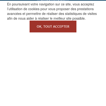
FAIRE UN DON
En poursuivant votre navigation sur ce site, vous acceptez
l’utilisation de cookies pour vous proposer des prestations
avancées et permettre de réaliser des statistiques de visites
afin de nous aider à réaliser le meilleur site possible.
OK, TOUT ACCEPTER
QUI SOMMES-NOUS ?
La Faculté de Droit canonique
Partenaires / mécènes
Liens utiles
MENTIONS LÉGALES