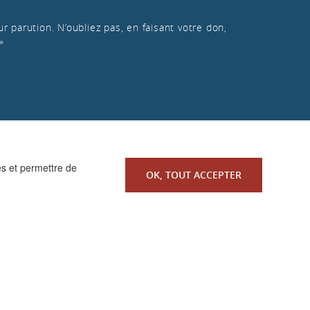
r parution. N’oubliez pas, en faisant votre don,
»
es et permettre de
OK, TOUT ACCEPTER