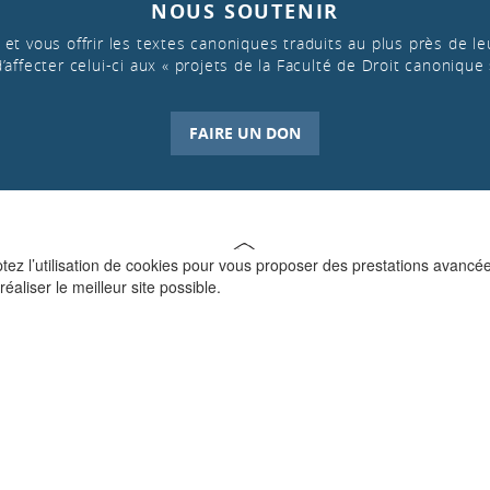
NOUS SOUTENIR
et vous offrir les textes canoniques traduits au plus près de leu
d’affecter celui-ci aux « projets de la Faculté de Droit canonique 
FAIRE UN DON
ptez l’utilisation de cookies pour vous proposer des prestations avancé
réaliser le meilleur site possible.
QUI SOMMES-NOUS ?
La Faculté de Droit canonique