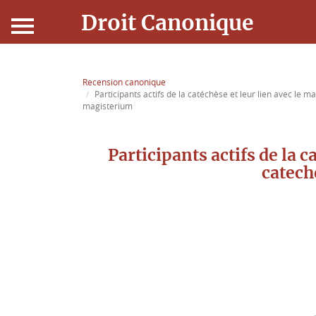
Droit Canonique
Accueil
Recension canonique
Participants actifs de la catéchèse et leur lien avec le 
Droit Canonique
magisterium
Ressources
Participants actifs de la c
catech
Actualités
Connexion