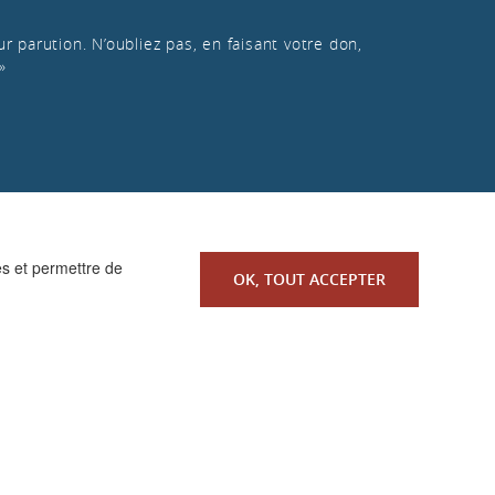
r parution. N’oubliez pas, en faisant votre don,
»
es et permettre de
OK, TOUT ACCEPTER