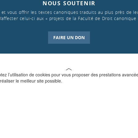
NOUS SOUTENIR
et vous offrir les textes canoniques traduits au plus près de leu
d’affecter celui-ci aux « projets de la Faculté de Droit canonique 
FAIRE UN DON
ptez l’utilisation de cookies pour vous proposer des prestations avancé
réaliser le meilleur site possible.
QUI SOMMES-NOUS ?
La Faculté de Droit canonique