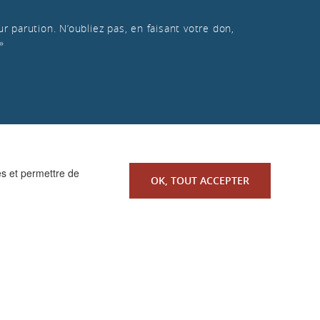
r parution. N’oubliez pas, en faisant votre don,
»
es et permettre de
OK, TOUT ACCEPTER