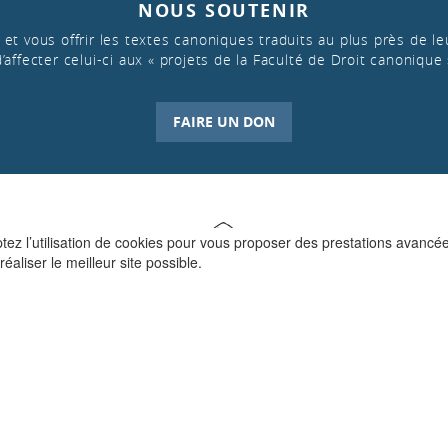
NOUS SOUTENIR
et vous offrir les textes canoniques traduits au plus près de leu
d’affecter celui-ci aux « projets de la Faculté de Droit canonique 
FAIRE UN DON
ptez l’utilisation de cookies pour vous proposer des prestations avancé
réaliser le meilleur site possible.
QUI SOMMES-NOUS ?
La Faculté de Droit canonique