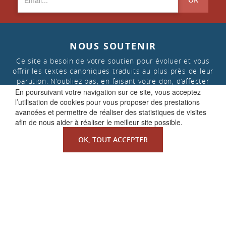
NOUS SOUTENIR
Ce site a besoin de votre soutien pour évoluer et vous
offrir les textes canoniques traduits au plus près de leur
parution. N’oubliez pas, en faisant votre don, d’affecter
celui-ci aux « projets de la Faculté de Droit canonique »
En poursuivant votre navigation sur ce site, vous acceptez
l’utilisation de cookies pour vous proposer des prestations
avancées et permettre de réaliser des statistiques de visites
afin de nous aider à réaliser le meilleur site possible.
FAIRE UN DON
OK, TOUT ACCEPTER