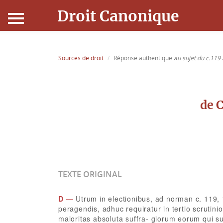
Droit Canonique
Accueil
Sources de droit
Réponse authentique
au sujet du c.119 
Droit Canonique
Ressources
de C
Actualités
Connexion
TEXTE ORIGINAL
D —
Utrum in electionibus, ad norman c. 119, 
peragendis, adhuc requiratur in tertio scrutinio
maioritas absoluta suffra- giorum eorum qui s