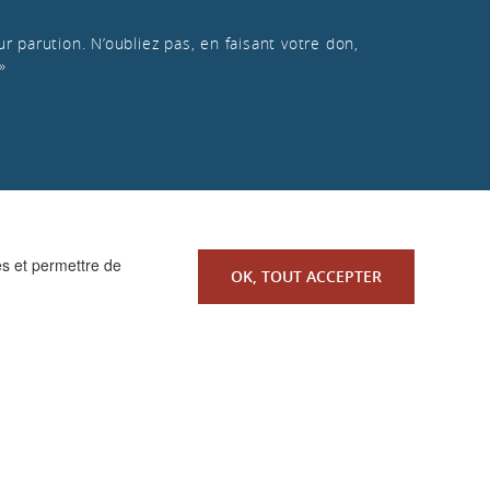
r parution. N’oubliez pas, en faisant votre don,
»
es et permettre de
OK, TOUT ACCEPTER