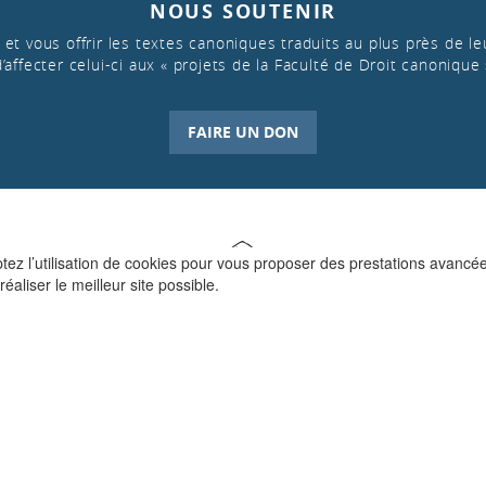
NOUS SOUTENIR
et vous offrir les textes canoniques traduits au plus près de leu
d’affecter celui-ci aux « projets de la Faculté de Droit canonique 
FAIRE UN DON
ptez l’utilisation de cookies pour vous proposer des prestations avancé
réaliser le meilleur site possible.
QUI SOMMES-NOUS ?
La Faculté de Droit canonique