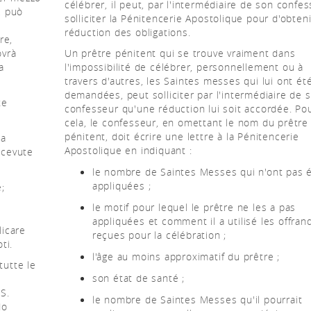
célébrer, il peut, par l'intermédiaire de son confes
, può
solliciter la Pénitencerie Apostolique pour d'obten
réduction des obligations.
re,
ovrà
Un prêtre pénitent qui se trouve vraiment dans
a
l'impossibilité de célébrer, personnellement ou à
travers d'autres, les Saintes messes qui lui ont ét
demandées, peut solliciter par l'intermédiaire de 
te
confesseur qu'une réduction lui soit accordée. Po
cela, le confesseur, en omettant le nom du prêtre
pénitent, doit écrire une lettre à la Pénitencerie
ha
Apostolique en indiquant :
ricevute
le nombre de Saintes Messes qui n'ont pas 
appliquées ;
;
le motif pour lequel le prêtre ne les a pas
appliquées et comment il a utilisé les offran
licare
reçues pour la célébration ;
ti.
l'âge au moins approximatif du prêtre ;
tutte le
son état de santé ;
SS.
le nombre de Saintes Messes qu'il pourrait
do