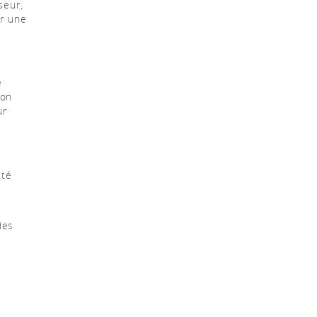
seur,
ir une
é
son
ur
été
des