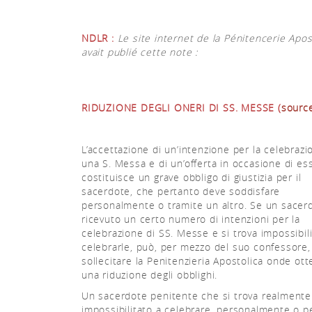
NDLR :
Le site internet de la Pénitencerie Apo
avait publié cette note :
RIDUZIONE DEGLI ONERI DI SS. MESSE (
sourc
L’accettazione di un’intenzione per la celebrazi
una S. Messa e di un’offerta in occasione di es
costituisce un grave obbligo di giustizia per il
sacerdote, che pertanto deve soddisfare
personalmente o tramite un altro. Se un sacer
ricevuto un certo numero di intenzioni per la
celebrazione di SS. Messe e si trova impossibili
celebrarle, può, per mezzo del suo confessore,
sollecitare la Penitenzieria Apostolica onde ot
una riduzione degli obblighi.
Un sacerdote penitente che si trova realmente
impossibilitato a celebrare, personalmente o 