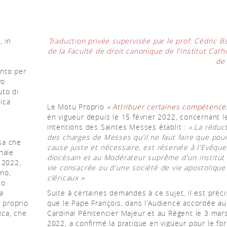
, in
Traduction privée supervisée par le prof. Cédric B
de la Faculté de droit canonique de l'Institut Cath
de 
anto per
vo
uto di
lica
Le Motu Proprio
« Attribuer certaines compétence
en vigueur depuis le 15 février 2022, concernant l
intentions des Saintes Messes établit :
« La réduc
des charges de Messes qu’il ne faut faire que pou
isa che
cause juste et nécessaire, est réservée à l'Evêque
nale
diocésain et au Modérateur suprême d'un institut
 2022,
vie consacrée ou d'une société de vie apostolique
rno,
cléricaux »
.
to
a
Suite à certaines demandes à ce sujet, il est préc
l proprio
que le Pape François, dans l'Audience accordée au
ica, che
Cardinal Pénitencier Majeur et au Régent le 3 mar
2022, a confirmé la pratique en vigueur pour le for