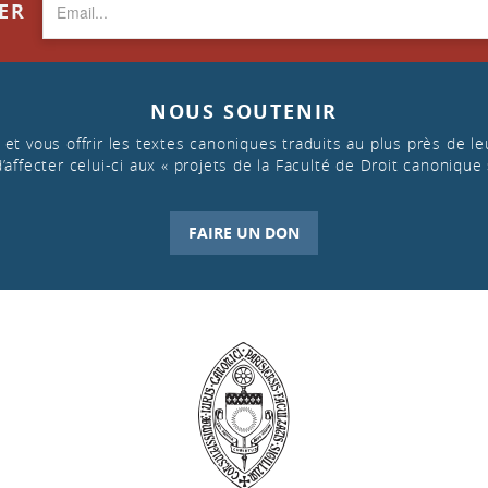
TER
NOUS SOUTENIR
et vous offrir les textes canoniques traduits au plus près de leu
d’affecter celui-ci aux « projets de la Faculté de Droit canonique 
FAIRE UN DON