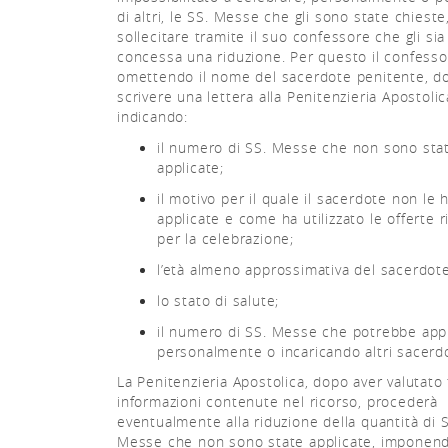
di altri, le SS. Messe che gli sono state chieste
sollecitare tramite il suo confessore che gli sia
concessa una riduzione. Per questo il confesso
omettendo il nome del sacerdote penitente, d
scrivere una lettera alla Penitenzieria Apostolic
indicando:
il numero di SS. Messe che non sono sta
applicate;
il motivo per il quale il sacerdote non le 
applicate e come ha utilizzato le offerte 
per la celebrazione;
l’età almeno approssimativa del sacerdote
lo stato di salute;
il numero di SS. Messe che potrebbe app
personalmente o incaricando altri sacerdo
La Penitenzieria Apostolica, dopo aver valutato 
informazioni contenute nel ricorso, procederà
eventualmente alla riduzione della quantità di 
Messe che non sono state applicate, imponen