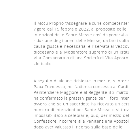
Il Motu Proprio “Assegnare alcune competenze”
vigore dal 15 febbraio 2022, al proposito delle
intenzioni delle Sante Messe così dispone: «La
riduzione degli oneri delle Messe, da farsi solt
causa giusta e necessaria, è riservata al Vesco
diocesano e al Moderatore supremo di un Istit
Vita Consacrata o di una Società di Vita Aposto
clericali».
A seguito di alcune richieste in merito, si prec
Papa Francesco, nell’Udienza concessa al Cardi
Penitenziere Maggiore e al Reggente il 3 marzo
ha confermato la prassi vigente per il foro inte
ovvero che se un sacerdote ha ricevuto un cer
numero di intenzioni per Sante Messe e si trov
impossibilitato a celebrarle, può, per mezzo de
Confessore, ricorrere alla Penitenzieria Apostol
dopo aver valutato il ricorso sulla base delle