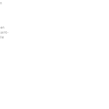
in
 en
aint-
lle