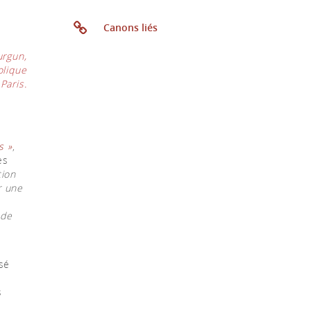
Canons liés
urgun,
olique
Paris.
s »
,
es
tion
r une
 de
isé
s