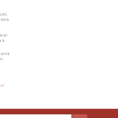
utes
édera
ébrer
a à
rsonne
it
tut