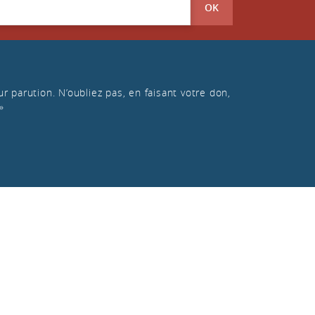
OK
r parution. N’oubliez pas, en faisant votre don,
»