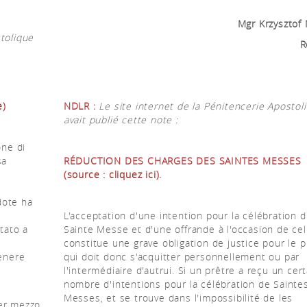
Mgr Krzysztof 
stolique
R
e
)
NDLR :
Le site internet de la Pénitencerie Apostol
avait publié cette note :
one di
sa
RÉDUCTION DES CHARGES DES SAINTES MESSES
(
source : cliquez ici
).
dote ha
L'acceptation d'une intention pour la célébration 
tato a
Sainte Messe et d'une offrande à l'occasion de cel
constitue une grave obligation de justice pour le p
tenere
qui doit donc s'acquitter personnellement ou par
l'intermédiaire d'autrui. Si un prêtre a reçu un cert
nombre d'intentions pour la célébration de Sainte
Messes, et se trouve dans l'impossibilité de les
per mezzo