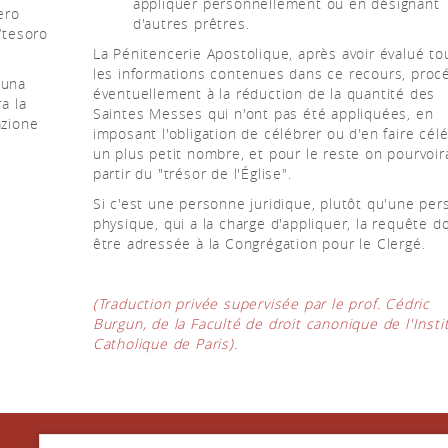
appliquer personnellement ou en désignant
ero
d'autres prêtres.
“tesoro
La Pénitencerie Apostolique, après avoir évalué to
les informations contenues dans ce recours, proc
 una
éventuellement à la réduction de la quantité des
a la
Saintes Messes qui n'ont pas été appliquées, en
azione
imposant l'obligation de célébrer ou d'en faire cél
un plus petit nombre, et pour le reste on pourvoir
partir du "trésor de l'Église".
Si c'est une personne juridique, plutôt qu'une pe
physique, qui a la charge d'appliquer, la requête do
être adressée à la Congrégation pour le Clergé.
(Traduction privée supervisée par le prof. Cédric
Burgun, de la Faculté de droit canonique de l'Insti
Catholique de Paris).