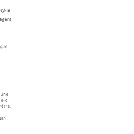
Nykiel
égent
ique
d'une
le-ci
rêtre,
ain
s