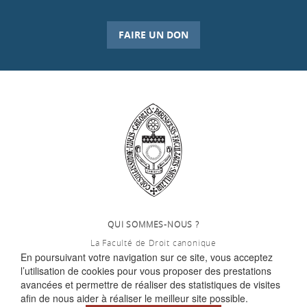
FAIRE UN DON
QUI SOMMES-NOUS ?
La Faculté de Droit canonique
En poursuivant votre navigation sur ce site, vous acceptez
Partenaires / mécènes
l’utilisation de cookies pour vous proposer des prestations
Liens utiles
avancées et permettre de réaliser des statistiques de visites
afin de nous aider à réaliser le meilleur site possible.
MENTIONS LÉGALES