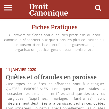
Droit
Canonique
Accueil
Fiches Pratiques
Au travers de fiches pratiques, des praticiens du droit
Droit Canonique
canonique répondent aux questions les plus courantes qui
se posent dans la vie ecclésiale : gouvernance,
Ressources
organisation, justice, gestion patrimoniale, etc.
Actualités
11 JANVIER 2020
Connexion
Quêtes et offrandes en paroisse
Cinq types de quêtes et offrandes sont à distinguer.
QUÊTES PAROISSIALES Les quêtes paroissiales à
l’occasion des dimanches et fêtes ainsi que des services
liturgiques (baptêmes, mariages, funérailles) sont
intégralement destinées à la paroisse, sauf si ces quêtes
sont impérées. Toutefois, traditionnellement, les quêtes