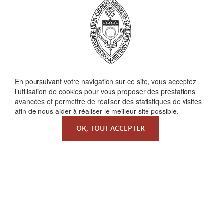
En poursuivant votre navigation sur ce site, vous acceptez
QUI SOMMES-NOUS ?
l’utilisation de cookies pour vous proposer des prestations
La Faculté de Droit canonique
avancées et permettre de réaliser des statistiques de visites
afin de nous aider à réaliser le meilleur site possible.
Partenaires / mécènes
Liens utiles
OK, TOUT ACCEPTER
MENTIONS LÉGALES