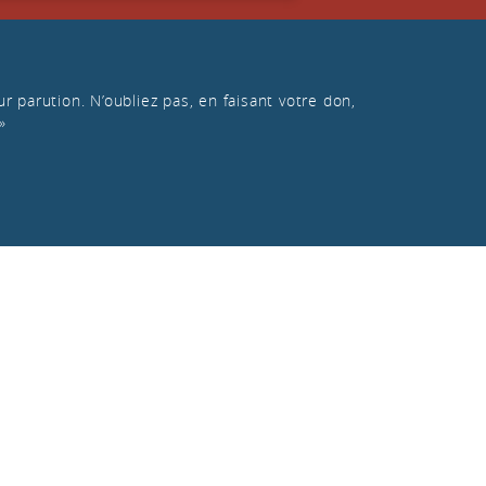
r parution. N’oubliez pas, en faisant votre don,
»