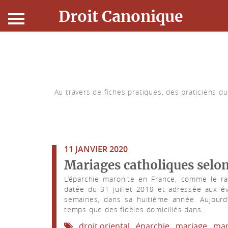
Droit Canonique
Accueil
Droit Canonique
Au travers de fiches pratiques, des praticiens d
Ressources
Actualités
11 JANVIER 2020
Connexion
Mariages catholiques selon
L’éparchie maronite en France, comme le r
datée du 31 juillet 2019 et adressée aux év
semaines, dans sa huitième année. Aujourd’h
temps que des fidèles domiciliés dans...
droit oriental
éparchie
mariage
mar