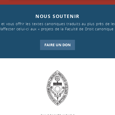
NOUS SOUTENIR
et vous offrir les textes canoniques traduits au plus près de leu
d’affecter celui-ci aux « projets de la Faculté de Droit canonique 
FAIRE UN DON