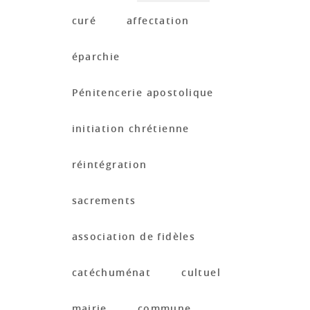
curé
affectation
éparchie
Pénitencerie apostolique
initiation chrétienne
réintégration
sacrements
association de fidèles
catéchuménat
cultuel
mairie
commune