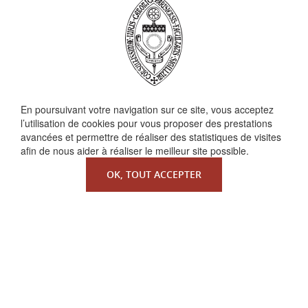
En poursuivant votre navigation sur ce site, vous acceptez
QUI SOMMES-NOUS ?
l’utilisation de cookies pour vous proposer des prestations
La Faculté de Droit canonique
avancées et permettre de réaliser des statistiques de visites
afin de nous aider à réaliser le meilleur site possible.
Partenaires / mécènes
Liens utiles
OK, TOUT ACCEPTER
MENTIONS LÉGALES