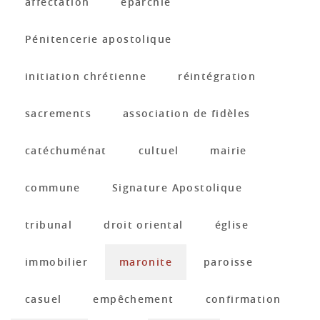
affectation
éparchie
Pénitencerie apostolique
initiation chrétienne
réintégration
sacrements
association de fidèles
catéchuménat
cultuel
mairie
commune
Signature Apostolique
tribunal
droit oriental
église
immobilier
maronite
paroisse
casuel
empêchement
confirmation