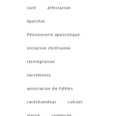
curé
affectation
éparchie
Pénitencerie apostolique
initiation chrétienne
réintégration
sacrements
association de fidèles
catéchuménat
cultuel
mairie
commune