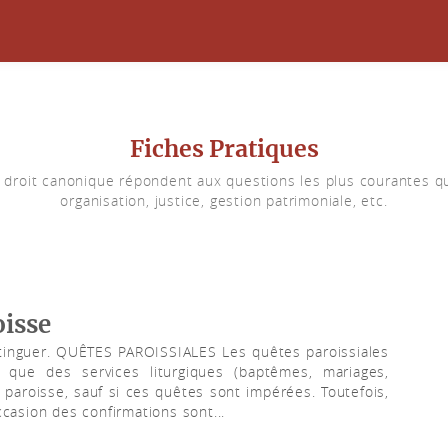
Fiches Pratiques
u droit canonique répondent aux questions les plus courantes qu
organisation, justice, gestion patrimoniale, etc.
oisse
stinguer. QUÊTES PAROISSIALES Les quêtes paroissiales
i que des services liturgiques (baptêmes, mariages,
la paroisse, sauf si ces quêtes sont impérées. Toutefois,
’occasion des confirmations sont...