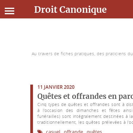
Droit Canonique
Accueil
Droit Canonique
Au travers de fiches pratiques, des praticiens d
Ressources
Actualités
11 JANVIER 2020
Connexion
Quêtes et offrandes en par
Cinq types de quêtes et offrandes sont à di
à l’occasion des dimanches et fêtes ains
funérailles) sont intégralement destinées à 
traditionnellement, les quêtes prélevées à l
casuel
offrande
quêtes