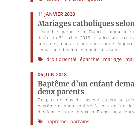
11 JANVIER 2020
Mariages catholiques selon
L’éparchie maronite en France, comme le r
datée du 31 juillet 2019 et adressée aux év
semaines, dans sa huitième année. Aujourd’h
temps que des fidèles domiciliés dans...
droit oriental
éparchie
mariage
mar
06 JUIN 2018
Baptême d’un enfant demand
deux parents
De plus en plus de cas particuliers se pré
baptême d’enfant conféré à l’insu de l’un des
des familles, que ce soit en France ou ailleur
baptême
parrains