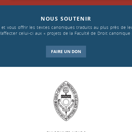
NOUS SOUTENIR
et vous offrir les textes canoniques traduits au plus près de leu
d’affecter celui-ci aux « projets de la Faculté de Droit canonique 
FAIRE UN DON