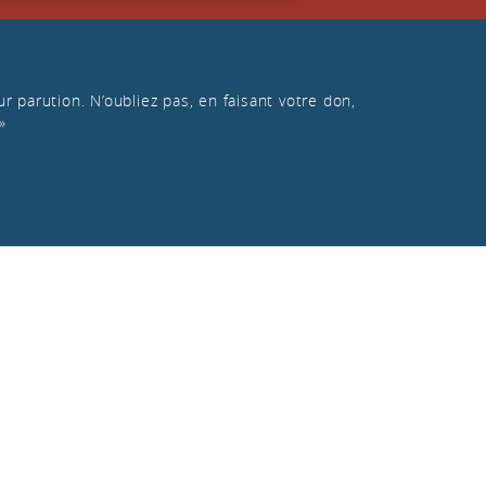
r parution. N’oubliez pas, en faisant votre don,
»