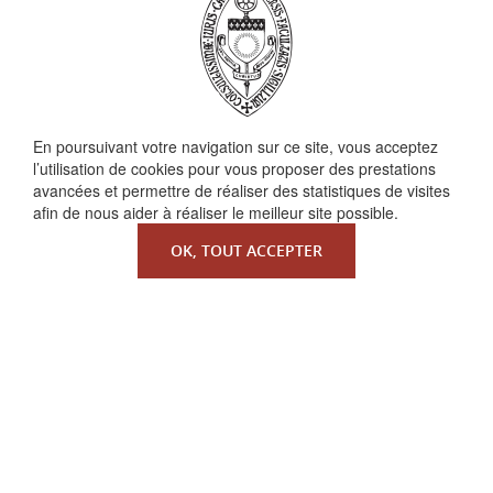
En poursuivant votre navigation sur ce site, vous acceptez
QUI SOMMES-NOUS ?
l’utilisation de cookies pour vous proposer des prestations
avancées et permettre de réaliser des statistiques de visites
La Faculté de Droit canonique
afin de nous aider à réaliser le meilleur site possible.
Partenaires / mécènes
OK, TOUT ACCEPTER
Liens utiles
MENTIONS LÉGALES
Copyright ©
Redfox.fr
| fourni par
Odoo
| Faculté de