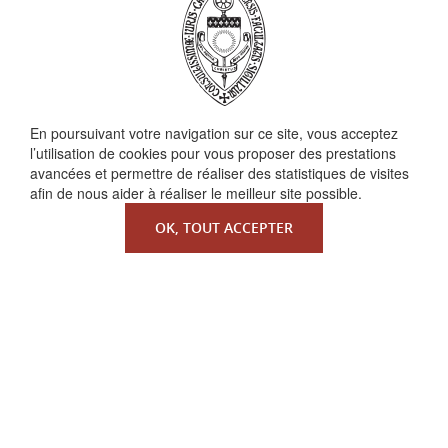
En poursuivant votre navigation sur ce site, vous acceptez
QUI SOMMES-NOUS ?
l’utilisation de cookies pour vous proposer des prestations
avancées et permettre de réaliser des statistiques de visites
La Faculté de Droit canonique
afin de nous aider à réaliser le meilleur site possible.
Partenaires / mécènes
OK, TOUT ACCEPTER
Liens utiles
MENTIONS LÉGALES
Copyright ©
Redfox.fr
| fourni par
Odoo
| Faculté de